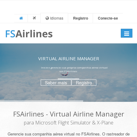
Idiomas
Registro
Conecte-se
Toggle
navigat
VIRTUAL AIRLINE MANAGER
Inicie e gerencie sua própria companhia aérea virtual
em FSAirlines
Saber mais
Registro
FSAirlines - Virtual Airline Manager
para Microsoft Flight Simulator & X-Plane
Gerencie sua companhia aérea virtual no FSAirlines. O rastreador de